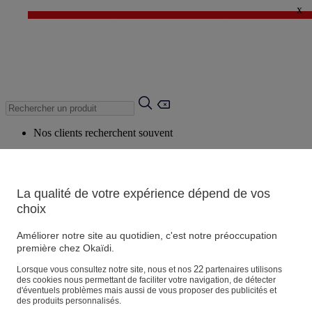
x
✨ LAST DAYS : Jusqu'à -60%* ✨
💙 1€* le 3ème article sur une sélection Été 💙
Nos clients recherchent souvent
Mots clés suggérés
Conseils suggérés
La qualité de votre expérience dépend de vos
Produits suggérés
choix
Voir tous les produits
Améliorer notre site au quotidien, c'est notre préoccupation
première chez Okaïdi.
Magasin
22
Lorsque vous consultez notre site, nous et nos
partenaires utilisons
des cookies nous permettant de faciliter votre navigation, de détecter
d'éventuels problèmes mais aussi de vous proposer des publicités et
des produits personnalisés.
Vos informations personnelles