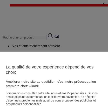
x
✨ LAST DAYS : Jusqu'à -60%* ✨
💙 1€* le 3ème article sur une sélection Été 💙
Nos clients recherchent souvent
Mots clés suggérés
Conseils suggérés
La qualité de votre expérience dépend de vos
Produits suggérés
choix
Voir tous les produits
Améliorer notre site au quotidien, c'est notre préoccupation
première chez Okaïdi.
Magasin
22
Lorsque vous consultez notre site, nous et nos
partenaires utilisons
des cookies nous permettant de faciliter votre navigation, de détecter
d'éventuels problèmes mais aussi de vous proposer des publicités et
des produits personnalisés.
Vos informations personnelles