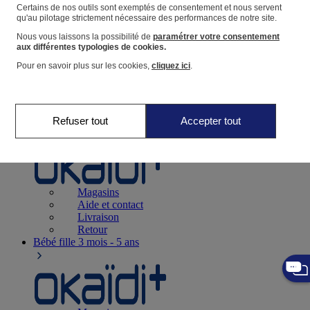
Suivre une commande
Certains de nos outils sont exemptés de consentement et nous servent
qu'au pilotage strictement nécessaire des performances de notre site.
Panier
Nous vous laissons la possibilité de
paramétrer votre consentement
Favoris
aux différentes typologies de cookies.
Pour en savoir plus sur les cookies,
cliquez ici
.
Refuser tout
Accepter tout
Naissance
0-12 mois
Magasins
Aide et contact
Livraison
Retour
Bébé fille
3 mois - 5 ans