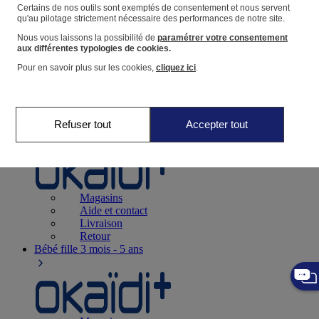
Suivre une commande
Certains de nos outils sont exemptés de consentement et nous servent
qu'au pilotage strictement nécessaire des performances de notre site.
Panier
Nous vous laissons la possibilité de
paramétrer votre consentement
Favoris
aux différentes typologies de cookies.
Pour en savoir plus sur les cookies,
cliquez ici
.
Refuser tout
Accepter tout
Naissance
0-12 mois
Magasins
Aide et contact
Livraison
Retour
Bébé fille
3 mois - 5 ans