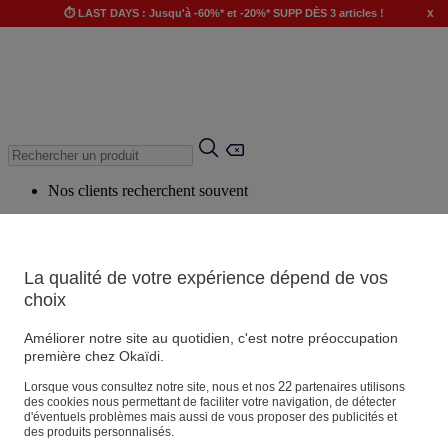
x
⏱️ LAST DAYS : Jusqu'à -60%* et -20%* SUPP DÈS 3 articles !
Nos clients recherchent souvent
Mots clés suggérés
Conseils suggérés
La qualité de votre expérience dépend de vos
Produits suggérés
choix
Voir tous les produits
Améliorer notre site au quotidien, c'est notre préoccupation
première chez Okaïdi.
Magasin
22
Lorsque vous consultez notre site, nous et nos
partenaires utilisons
des cookies nous permettant de faciliter votre navigation, de détecter
d'éventuels problèmes mais aussi de vous proposer des publicités et
des produits personnalisés.
Vos informations personnelles