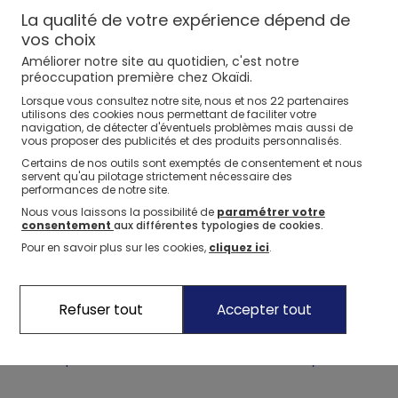
peut insérer, cacher et récupérer les blocs à volonté. Avec 10 pièces
La qualité de votre expérience dépend de
colorées à trier, ce jouet développe la motricité fine, la coordination
vos choix
œil-main et la reconnaissance des formes et des couleurs dès 12
Voir plus
mois. Facile à transporter avec sa poignée, elle suit bébé dans
Améliorer notre site au quotidien, c'est notre
toutes ses aventures !
préoccupation première chez Okaïdi.
SENSIBUL CRÉATION OXYBUL
Caractéristiques techniques
22
Lorsque vous consultez notre site, nous et nos
partenaires
utilisons des cookies nous permettant de faciliter votre
Référence
:
0715889_CNG
navigation, de détecter d'éventuels problèmes mais aussi de
vous proposer des publicités et des produits personnalisés.
Avis clients
Certains de nos outils sont exemptés de consentement et nous
servent qu'au pilotage strictement nécessaire des
performances de notre site.
Livraison, Échange, Retour
Nous vous laissons la possibilité de
paramétrer votre
consentement
aux différentes typologies de cookies.
Pour en savoir plus sur les cookies,
cliquez ici
.
Moyens de paiement
Refuser tout
Accepter tout
Ma première boîte à formes cache-cache Oxybul