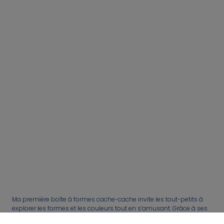
Ma première boîte à formes cache-cache invite les tout-petits à
explorer les formes et les couleurs tout en s’amusant. Grâce à ses
5 trous à formes sur le couvercle et ses côtés élastiques, l’enfant