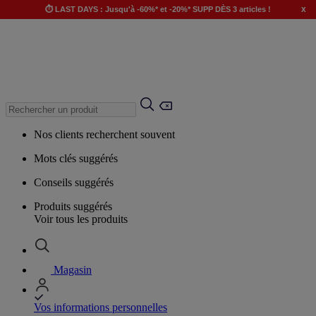
x
⏱️ LAST DAYS : Jusqu'à -60%* et -20%* SUPP DÈS 3 articles !
Nos clients recherchent souvent
Mots clés suggérés
Conseils suggérés
Produits suggérés
Voir tous les produits
Magasin
Vos informations personnelles