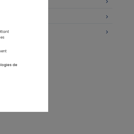
on, Entretien, Traçabilité
, Échange, Retour
e paiement
ttant
des
issance
ment
ologies de