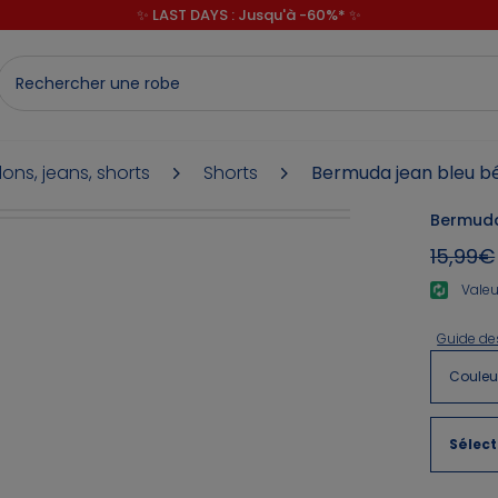
✨ LAST DAYS : Jusqu'à -60%* ✨
💙 1€* le 3ème article sur une sélection Été 💙
✨ LAST DAYS : Jusqu'à -60%* ✨
ons, jeans, shorts
Shorts
Bermuda jean bleu b
Bermuda
15,99€
Valeu
Guide des
Couleu
Sélect