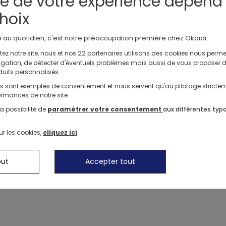
té de votre expérience dépend
Compositi
hoix
Livraison
e au quotidien, c'est notre préoccupation première chez Okaïdi.
Moyens d
Nos Shorts
22
ez notre site, nous et nos
partenaires utilisons des cookies nous perme
avigation, de détecter d'éventuels problèmes mais aussi de vous proposer 
duits personnalisés.
Nos Tenues Complètes
Nos Robes
Chaussons de Na
ls sont exemptés de consentement et nous servent qu'au pilotage stricte
rmances de notre site.
a possibilité de
paramétrer votre consentement
aux différentes typ
ur les cookies,
cliquez ici
.
out
Accepter tout