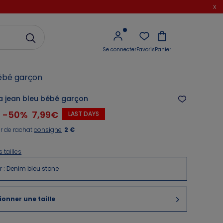
x
Se connecter
Favoris
Panier
ébé garçon
 jean bleu bébé garçon
-
50
%
7,99€
LAST DAYS
r de rachat
consigne
2
€
 tailles
r
:
Denim bleu stone
ionner une taille