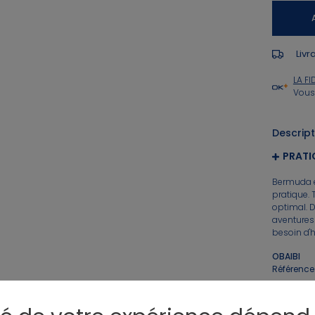
Livr
LA FI
Vous
Descript
PRATI
Bermuda e
pratique. 
optimal. D
aventures 
besoin d'h
OBAIBI
Référence