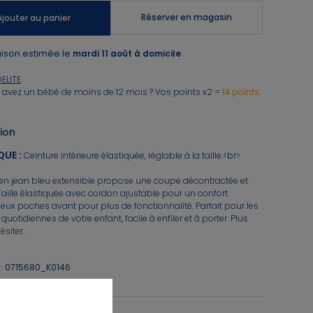
Réserver en magasin
Ajouter au panier
aison estimée le
mardi 11 août à domicile
DELITE
 avez un bébé de moins de 12 mois ? Vos points x2 =
14 points
.
ion
QUE
:
Ceinture intérieure élastiquée, réglable à la taille.<br>
n jean bleu extensible propose une coupe décontractée et
Taille élastiquée avec cordon ajustable pour un confort
eux poches avant pour plus de fonctionnalité. Parfait pour les
quotidiennes de votre enfant, facile à enfiler et à porter. Plus
ésiter.
:
0715680_K0146