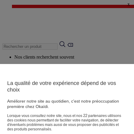
x
✨ LAST DAYS : Jusqu'à -60%* ✨
💙 1€* le 3ème article sur une sélection Été 💙
Nos clients recherchent souvent
Mots clés suggérés
Conseils suggérés
La qualité de votre expérience dépend de vos
Produits suggérés
choix
Voir tous les produits
Améliorer notre site au quotidien, c'est notre préoccupation
première chez Okaïdi.
Magasin
22
Lorsque vous consultez notre site, nous et nos
partenaires utilisons
des cookies nous permettant de faciliter votre navigation, de détecter
d'éventuels problèmes mais aussi de vous proposer des publicités et
des produits personnalisés.
Vos informations personnelles