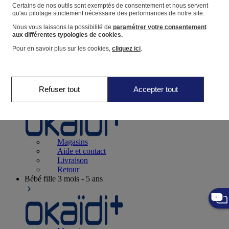
Suivre une commande
Certains de nos outils sont exemptés de consentement et nous servent
qu'au pilotage strictement nécessaire des performances de notre site.
Panier
Nous vous laissons la possibilité de
paramétrer votre consentement
Favoris
aux différentes typologies de cookies.
Pour en savoir plus sur les cookies,
cliquez ici
.
Refuser tout
Accepter tout
Naissance
0-12 mois
Magasins
Aide et contact
Livraison
Retour
Bébé fille
3 mois - 5 ans