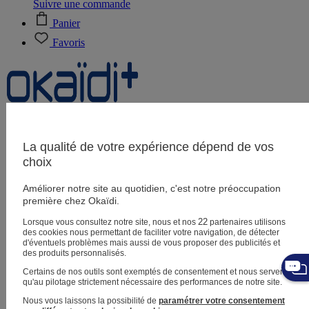
Suivre une commande
Panier
Favoris
Naissance
0-12 mois
La qualité de votre expérience dépend de vos
choix
Améliorer notre site au quotidien, c'est notre préoccupation
Magasins
première chez Okaïdi.
Aide et contact
Livraison
22
Lorsque vous consultez notre site, nous et nos
partenaires utilisons
Retour
des cookies nous permettant de faciliter votre navigation, de détecter
Bébé fille
3 mois - 5 ans
d'éventuels problèmes mais aussi de vous proposer des publicités et
des produits personnalisés.
Certains de nos outils sont exemptés de consentement et nous servent
qu'au pilotage strictement nécessaire des performances de notre site.
Nous vous laissons la possibilité de
paramétrer votre consentement