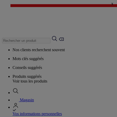
x
✨ LAST DAYS : Jusqu'à -60%* ✨
💙 1€* le 3ème article sur une sélection Été 💙
Nos clients recherchent souvent
Mots clés suggérés
Conseils suggérés
Produits suggérés
Voir tous les produits
Magasin
Vos informations personnelles