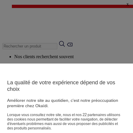
x
✨ LAST DAYS : Jusqu'à -60%* ✨
💙 1€* le 3ème article sur une sélection Été 💙
Nos clients recherchent souvent
Mots clés suggérés
Conseils suggérés
La qualité de votre expérience dépend de vos
Produits suggérés
choix
Voir tous les produits
Améliorer notre site au quotidien, c'est notre préoccupation
première chez Okaïdi.
Magasin
22
Lorsque vous consultez notre site, nous et nos
partenaires utilisons
des cookies nous permettant de faciliter votre navigation, de détecter
d'éventuels problèmes mais aussi de vous proposer des publicités et
des produits personnalisés.
Vos informations personnelles