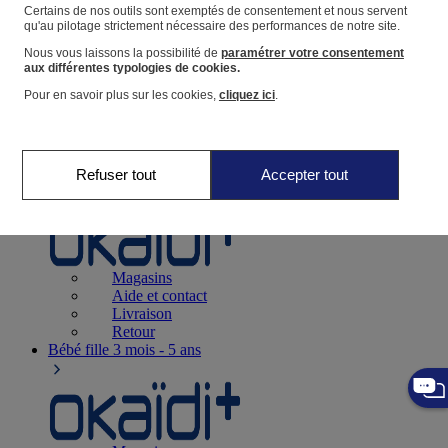
Suivre une commande
Certains de nos outils sont exemptés de consentement et nous servent
qu'au pilotage strictement nécessaire des performances de notre site.
Panier
Nous vous laissons la possibilité de
paramétrer votre consentement
Favoris
aux différentes typologies de cookies.
Pour en savoir plus sur les cookies,
cliquez ici
.
Refuser tout
Accepter tout
Naissance
0-12 mois
Magasins
Aide et contact
Livraison
Retour
Bébé fille
3 mois - 5 ans