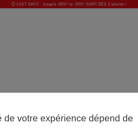
⏱️ LAST DAYS : Jusqu'à -60%* et -20%* SUPP DÈS 3 articles !
é de votre expérience dépend de