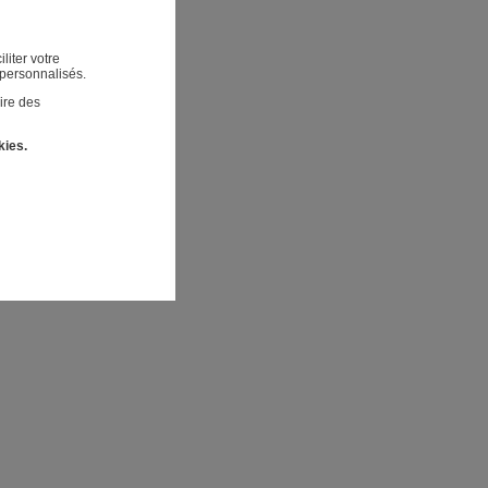
liter votre
 personnalisés.
ire des
kies.