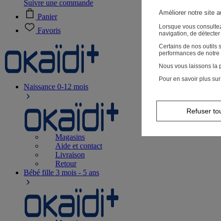
Suivre une commande
Améliorer notre site 
Panier
Lorsque vous consultez
Favoris
navigation, de détecte
Certains de nos outils
performances de notre 
Nous vous laissons la p
Pour en savoir plus sur
Naissance
0-12 mois
Refuser to
Magasins
Aide et contact
Livraison
Retour
Bébé fille
3 mois - 5 ans