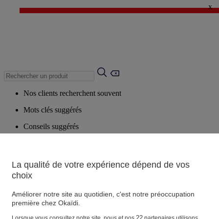
x
✨ LAST DAYS : Jusqu'à -60%* ✨
💙 1€* le 3ème article sur une sélection Été 💙
Nos clients recherchent souvent
Mots clés suggérés
Conseils suggérés
Produits suggérés
Voir tous les produits
La qualité de votre expérience dépend de vos
choix
Magasin
Améliorer notre site au quotidien, c'est notre préoccupation
première chez Okaïdi.
Vos informations personnelles
22
Lorsque vous consultez notre site, nous et nos
partenaires utilisons