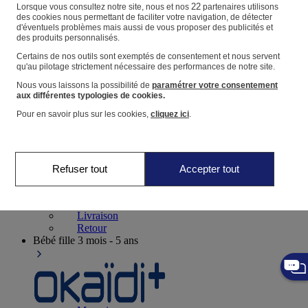
Suivre une commande
22
Lorsque vous consultez notre site, nous et nos
partenaires utilisons
des cookies nous permettant de faciliter votre navigation, de détecter
Panier
d'éventuels problèmes mais aussi de vous proposer des publicités et
des produits personnalisés.
Favoris
Certains de nos outils sont exemptés de consentement et nous servent
qu'au pilotage strictement nécessaire des performances de notre site.
Nous vous laissons la possibilité de
paramétrer votre consentement
aux différentes typologies de cookies.
Pour en savoir plus sur les cookies,
cliquez ici
.
Naissance
0-12 mois
Refuser tout
Accepter tout
Magasins
Aide et contact
Livraison
Retour
Bébé fille
3 mois - 5 ans