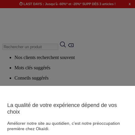
x
⏱️ LAST DAYS : Jusqu'à -60%* et -20%* SUPP DÈS 3 articles !
Nos clients recherchent souvent
Mots clés suggérés
Conseils suggérés
Produits suggérés
Voir tous les produits
La qualité de votre expérience dépend de vos
choix
Magasin
Améliorer notre site au quotidien, c'est notre préoccupation
première chez Okaïdi.
Vos informations personnelles