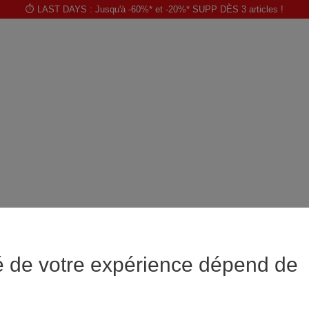
⏱️ LAST DAYS : Jusqu'à -60%* et -20%* SUPP DÈS 3 articles !
é de votre expérience dépend de