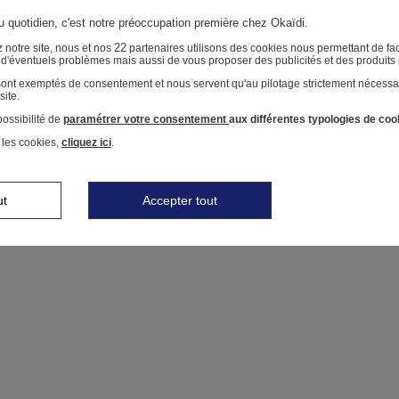
au quotidien, c'est notre préoccupation première chez Okaïdi.
22
 notre site, nous et nos
partenaires utilisons des cookies nous permettant de faci
r d'éventuels problèmes mais aussi de vous proposer des publicités et des produits
 sont exemptés de consentement et nous servent qu'au pilotage strictement nécessa
site.
ossibilité de
paramétrer votre consentement
aux différentes typologies de coo
 les cookies,
cliquez ici
.
ut
Accepter tout