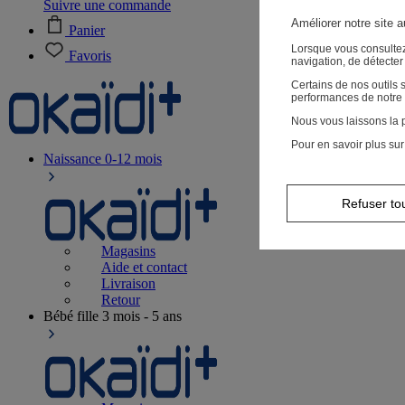
Suivre une commande
Améliorer notre site 
Panier
Lorsque vous consultez
Favoris
navigation, de détecte
Certains de nos outils
performances de notre 
Nous vous laissons la p
Pour en savoir plus sur
Naissance
0-12 mois
Refuser to
Magasins
Aide et contact
Livraison
Retour
Bébé fille
3 mois - 5 ans