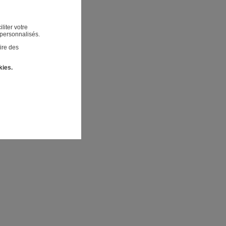
liter votre
 personnalisés.
ire des
kies.