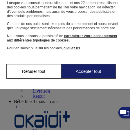
Suivre une commande
22
Lorsque vous consultez notre site, nous et nos
partenaires utilisons
des cookies nous permettant de faciliter votre navigation, de détecter
Panier
d'éventuels problèmes mais aussi de vous proposer des publicités et
des produits personnalisés.
Favoris
Certains de nos outils sont exemptés de consentement et nous servent
qu'au pilotage strictement nécessaire des performances de notre site.
Nous vous laissons la possibilité de
paramétrer votre consentement
aux différentes typologies de cookies.
Pour en savoir plus sur les cookies,
cliquez ici
.
Naissance
0-12 mois
Refuser tout
Accepter tout
Magasins
Aide et contact
Livraison
Retour
Bébé fille
3 mois - 5 ans