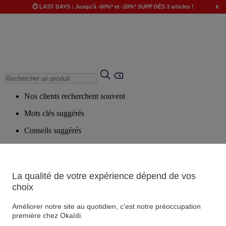
x
⏱️ LAST DAYS : Jusqu'à -60%* et -20%* SUPP DÈS 3 articles !
Nos clients recherchent souvent
Mots clés suggérés
Conseils suggérés
Produits suggérés
Voir tous les produits
La qualité de votre expérience dépend de vos
choix
Magasin
Améliorer notre site au quotidien, c'est notre préoccupation
première chez Okaïdi.
Vos informations personnelles