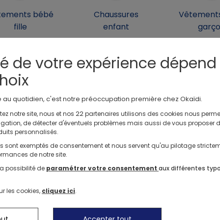
tements bébé
Chaussures
Vêtement
fille
enfant
garç
té de votre expérience dépend
hoix
e au quotidien, c'est notre préoccupation première chez Okaïdi.
22
ez notre site, nous et nos
partenaires utilisons des cookies nous perme
Livraison gratuite en magasin
Échange ou
avigation, de détecter d'éventuels problèmes mais aussi de vous proposer 
en 2 à 4 jours
pendant 60 jour
duits personnalisés.
ls sont exemptés de consentement et nous servent qu'au pilotage stricte
rmances de notre site.
Suivez no
a possibilité de
paramétrer votre consentement
aux différentes typ
Profitez de
dès 20€ sur
our
Nos actions solidaires
ur les cookies,
cliquez ici
.
première
commande 
En vous inscri
out
Accepter tout