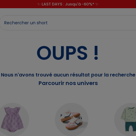
✨ LAST DAYS : Jusqu'à -60%* ✨
💙 1€* le 3ème article sur une sélection Été 💙
✨ LAST DAYS : Jusqu'à -60%* ✨
OUPS !
Nous n'avons trouvé aucun résultat pour la recherche
Parcourir nos univers