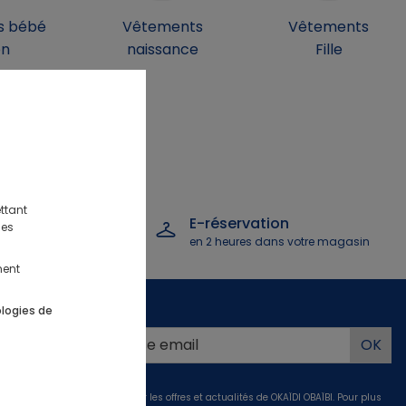
s bébé
Vêtements
Vêtements
on
naissance
Fille
ttant
 remboursement
E-réservation
des
s
en 2 heures dans votre magasin
ment
us
ologies de
 -10%*
 votre
!
vant, vous acceptez de recevoir les offres et actualités de OKAÏDI OBAÏBI. Pour plus