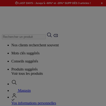
x
⏱️ LAST DAYS : Jusqu'à -60%* et -20%* SUPP DÈS 3 articles !
Nos clients recherchent souvent
Mots clés suggérés
Conseils suggérés
Produits suggérés
Voir tous les produits
Magasin
Vos informations personnelles