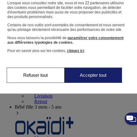
Suivre une commande
22
Lorsque vous consultez notre site, nous et nos
partenaires utilisons
des cookies nous permettant de faciliter votre navigation, de détecter
Panier
d'éventuels problèmes mais aussi de vous proposer des publicités et
des produits personnalisés.
Favoris
Certains de nos outils sont exemptés de consentement et nous servent
qu'au pilotage strictement nécessaire des performances de notre site.
Nous vous laissons la possibilité de
paramétrer votre consentement
aux différentes typologies de cookies.
Pour en savoir plus sur les cookies,
cliquez ici
.
Naissance
0-12 mois
Refuser tout
Accepter tout
Magasins
Aide et contact
Livraison
Retour
Bébé fille
3 mois - 5 ans