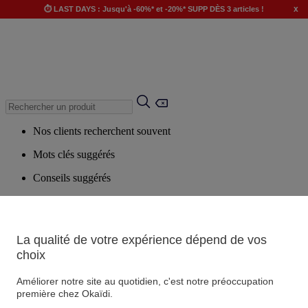
x
⏱️ LAST DAYS : Jusqu'à -60%* et -20%* SUPP DÈS 3 articles !
Nos clients recherchent souvent
Mots clés suggérés
Conseils suggérés
Produits suggérés
Voir tous les produits
La qualité de votre expérience dépend de vos
choix
Magasin
Améliorer notre site au quotidien, c'est notre préoccupation
première chez Okaïdi.
Vos informations personnelles