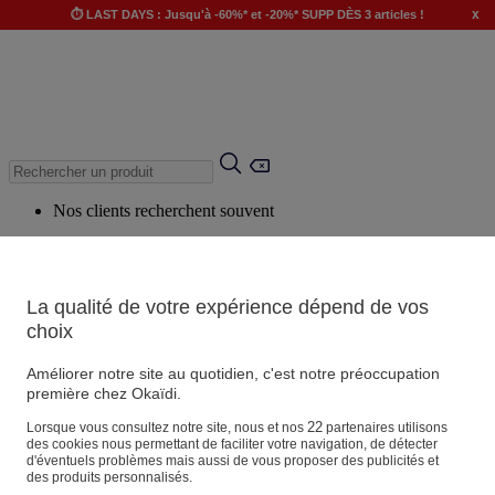
x
⏱️ LAST DAYS : Jusqu'à -60%* et -20%* SUPP DÈS 3 articles !
Nos clients recherchent souvent
Mots clés suggérés
Conseils suggérés
La qualité de votre expérience dépend de vos
Produits suggérés
choix
Voir tous les produits
Améliorer notre site au quotidien, c'est notre préoccupation
première chez Okaïdi.
Magasin
22
Lorsque vous consultez notre site, nous et nos
partenaires utilisons
des cookies nous permettant de faciliter votre navigation, de détecter
d'éventuels problèmes mais aussi de vous proposer des publicités et
des produits personnalisés.
Vos informations personnelles