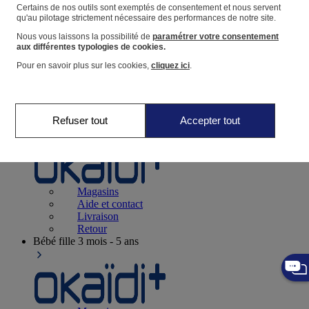
Suivre une commande
Certains de nos outils sont exemptés de consentement et nous servent
qu'au pilotage strictement nécessaire des performances de notre site.
Panier
Nous vous laissons la possibilité de
paramétrer votre consentement
Favoris
aux différentes typologies de cookies.
Pour en savoir plus sur les cookies,
cliquez ici
.
Refuser tout
Accepter tout
Naissance
0-12 mois
Magasins
Aide et contact
Livraison
Retour
Bébé fille
3 mois - 5 ans