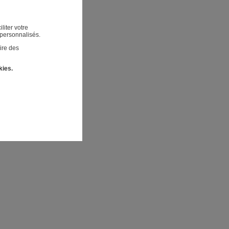
liter votre
 personnalisés.
ire des
kies.