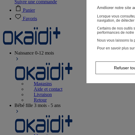
Suivre une commande
Améliorer notre site 
Panier
Lorsque vous consultez
Favoris
navigation, de détecte
Certains de nos outils
performances de notre 
Nous vous laissons la p
Pour en savoir plus sur
Naissance
0-12 mois
Refuser to
Magasins
Aide et contact
Livraison
Retour
Bébé fille
3 mois - 5 ans