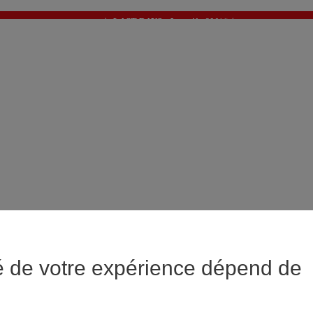
✨ LAST DAYS : Jusqu'à -60%* ✨
💙 1€* le 3ème article sur une sélection Été 💙
é de votre expérience dépend de