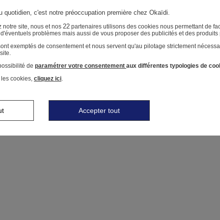
au quotidien, c'est notre préoccupation première chez Okaïdi.
22
 notre site, nous et nos
partenaires utilisons des cookies nous permettant de faci
r d'éventuels problèmes mais aussi de vous proposer des publicités et des produits
 sont exemptés de consentement et nous servent qu'au pilotage strictement nécessa
site.
ossibilité de
paramétrer votre consentement
aux différentes typologies de coo
 les cookies,
cliquez ici
.
ut
Accepter tout