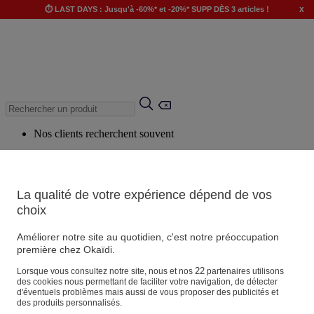
x
⏱️ LAST DAYS : Jusqu'à -60%* et -20%* SUPP DÈS 3 articles !
Nos clients recherchent souvent
Mots clés suggérés
Conseils suggérés
La qualité de votre expérience dépend de vos
Produits suggérés
choix
Voir tous les produits
Améliorer notre site au quotidien, c'est notre préoccupation
première chez Okaïdi.
Magasin
22
Lorsque vous consultez notre site, nous et nos
partenaires utilisons
des cookies nous permettant de faciliter votre navigation, de détecter
d'éventuels problèmes mais aussi de vous proposer des publicités et
des produits personnalisés.
Vos informations personnelles