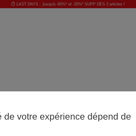
⏱️ LAST DAYS : Jusqu'à -60%* et -20%* SUPP DÈS 3 articles !
é de votre expérience dépend de