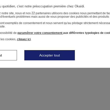
au quotidien, c'est notre préoccupation première chez Okaïdi.
22
 notre site, nous et nos
partenaires utilisons des cookies nous permettant de faci
r d'éventuels problèmes mais aussi de vous proposer des publicités et des produits
 sont exemptés de consentement et nous servent qu'au pilotage strictement nécessa
site.
ossibilité de
paramétrer votre consentement
aux différentes typologies de coo
 les cookies,
cliquez ici
.
ut
Accepter tout