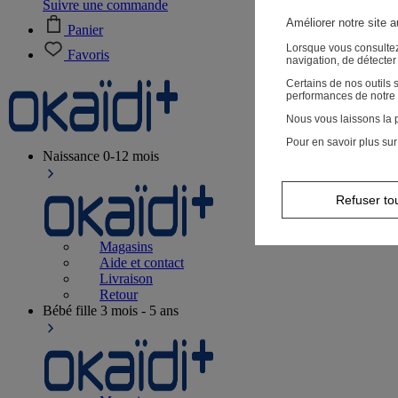
Suivre une commande
Améliorer notre site 
Panier
Lorsque vous consultez
Favoris
navigation, de détecte
Certains de nos outils
performances de notre 
Nous vous laissons la p
Pour en savoir plus sur
Naissance
0-12 mois
Refuser to
Magasins
Aide et contact
Livraison
Retour
Bébé fille
3 mois - 5 ans