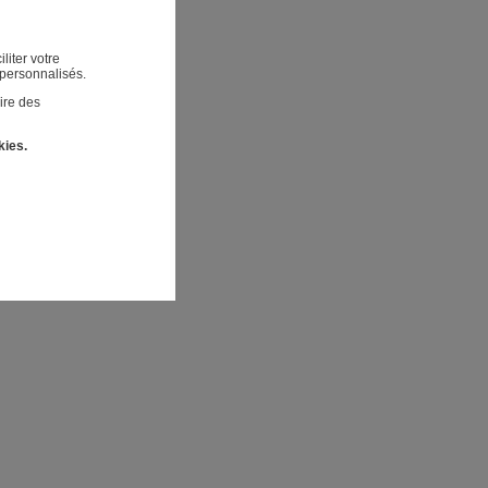
liter votre
 personnalisés.
ire des
kies.