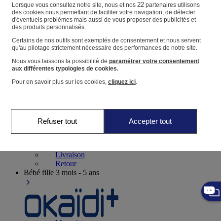
Suivre une commande
22
Lorsque vous consultez notre site, nous et nos
partenaires utilisons
des cookies nous permettant de faciliter votre navigation, de détecter
Panier
d'éventuels problèmes mais aussi de vous proposer des publicités et
des produits personnalisés.
Favoris
Certains de nos outils sont exemptés de consentement et nous servent
qu'au pilotage strictement nécessaire des performances de notre site.
Nous vous laissons la possibilité de
paramétrer votre consentement
aux différentes typologies de cookies.
Pour en savoir plus sur les cookies,
cliquez ici
.
Naissance
0-12 mois
Refuser tout
Accepter tout
Magasins
Aide et contact
Livraison
Retour
Bébé fille
3 mois - 5 ans