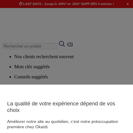
x
⏱️ LAST DAYS : Jusqu'à -60%* et -20%* SUPP DÈS 3 articles !
Nos clients recherchent souvent
Mots clés suggérés
Conseils suggérés
Produits suggérés
Voir tous les produits
La qualité de votre expérience dépend de vos
choix
Magasin
Améliorer notre site au quotidien, c'est notre préoccupation
première chez Okaïdi.
Vos informations personnelles