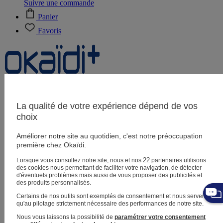
Suivre une commande
Panier
Favoris
Naissance
0-12 mois
La qualité de votre expérience dépend de vos
choix
Améliorer notre site au quotidien, c'est notre préoccupation
Magasins
première chez Okaïdi.
Aide et contact
Livraison
22
Lorsque vous consultez notre site, nous et nos
partenaires utilisons
Retour
des cookies nous permettant de faciliter votre navigation, de détecter
Bébé fille
3 mois - 5 ans
d'éventuels problèmes mais aussi de vous proposer des publicités et
des produits personnalisés.
Certains de nos outils sont exemptés de consentement et nous servent
qu'au pilotage strictement nécessaire des performances de notre site.
Nous vous laissons la possibilité de
paramétrer votre consentement