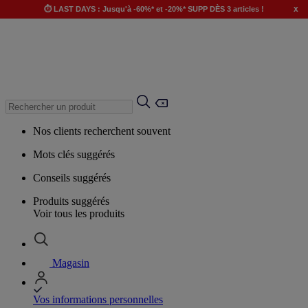
x
⏱️ LAST DAYS : Jusqu'à -60%* et -20%* SUPP DÈS 3 articles !
Nos clients recherchent souvent
Mots clés suggérés
Conseils suggérés
Produits suggérés
Voir tous les produits
Magasin
Vos informations personnelles