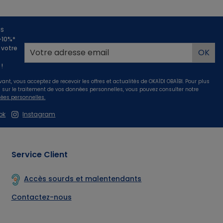
us
 -10%*
 votre
!
vant, vous acceptez de recevoir les offres et actualités de OKAÏDI OBAÏBI. Pour plus
s sur le traitement de vos données personnelles, vous pouvez consulter notre
ées personnelles.
ok
Instagram
Service Client
Accès sourds et malentendants
Contactez-nous