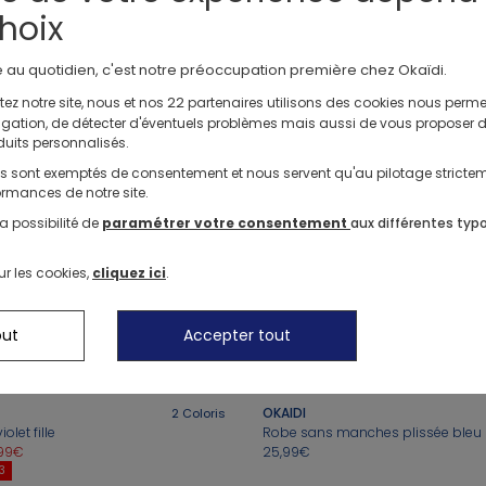
hoix
OKAIDI
e au quotidien, c'est notre préoccupation première chez Okaïdi.
rimé rose fille
Robe imprimée fleurie violette fille
29,99€
22
ez notre site, nous et nos
partenaires utilisons des cookies nous perme
avigation, de détecter d'éventuels problèmes mais aussi de vous proposer 
duits personnalisés.
OKAIDI
ls sont exemptés de consentement et nous servent qu'au pilotage stricte
é fleurs fille
Robe rose sans manches fille
rmances de notre site.
2,99€
-50%
6,49€
12,99€
a possibilité de
paramétrer votre consentement
aux différentes typ
3
-20%* SUPP DÈS 3
ur les cookies,
cliquez ici
.
OKAIDI
2
Coloris
ose fille
Robe dorée à paillettes Fille
,99€
-50%
14,99€
29,99€
out
Accepter tout
3
-20%* SUPP DÈS 3
OKAIDI
2
Coloris
let fille
Robe sans manches plissée bleu m
,99€
25,99€
3