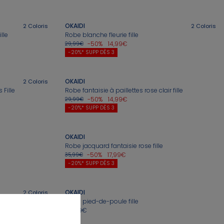
OKAIDI
2
Coloris
2
Coloris
lle
Robe blanche fleurie fille
-50%
14,99€
29,99€
-20%* SUPP DÈS 3
issance
OKAIDI
2
Coloris
Fille
Robe fantaisie à paillettes rose clair fille
-50%
14,99€
29,99€
-20%* SUPP DÈS 3
OKAIDI
Robe jacquard fantaisie rose fille
-50%
17,99€
35,99€
-20%* SUPP DÈS 3
OKAIDI
2
Coloris
Robe pied-de-poule fille
25,99€