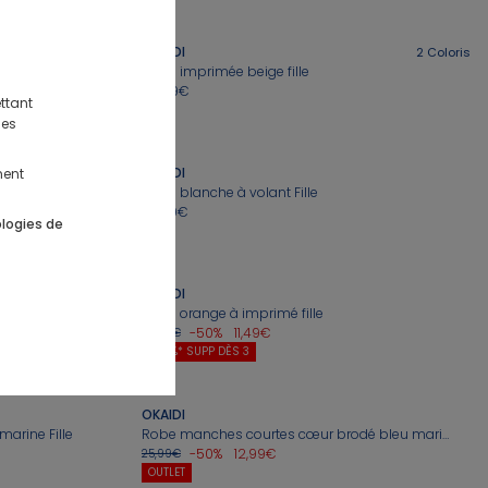
OKAIDI
2
Coloris
Robe imprimée beige fille
25,99€
ttant
des
OKAIDI
ment
2
Coloris
Robe blanche à volant Fille
35,99€
ologies de
OKAIDI
Robe orange à imprimé fille
-50%
11,49€
22,99€
-20%* SUPP DÈS 3
OKAIDI
arine Fille
Robe manches courtes cœur brodé bleu marine Fille
-50%
12,99€
25,99€
OUTLET