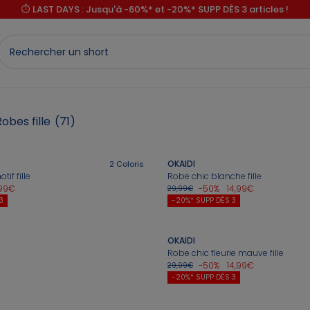
⏱️ LAST DAYS : Jusqu'à -60%* et -20%* SUPP DÈS 3 articles !
Robes fille
(71)
OKAIDI
2
Coloris
if fille
Robe chic blanche fille
,99€
-50%
14,99€
29,99€
3
-20%* SUPP DÈS 3
OKAIDI
Robe chic fleurie mauve fille
-50%
14,99€
29,99€
-20%* SUPP DÈS 3