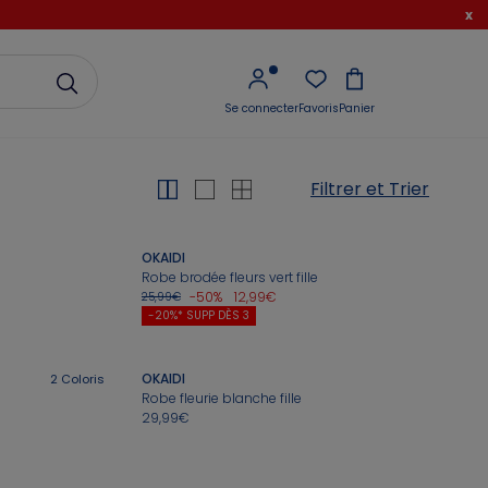
x
Se connecter
Favoris
Panier
Filtrer et Trier
OKAIDI
Robe brodée fleurs vert fille
-50%
12,99€
25,99€
-20%* SUPP DÈS 3
OKAIDI
2
Coloris
Robe fleurie blanche fille
29,99€