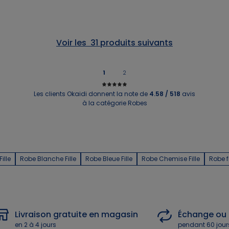
1
2
Les clients Okaidi donnent la note de
4.58 / 518
avis
à la catégorie Robes
ille
Robe Blanche Fille
Robe Bleue Fille
Robe Chemise Fille
Robe f
Livraison gratuite en magasin
Échange ou
en 2 à 4 jours
pendant 60 jour