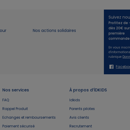
Suivez no
Profitez de
dès 20€ sur
our
Nos actions solidaires
première
commande 
En vous inscri
d'information
rubrique
Donn
Facebo
Nos services
À propos d’ÏDKIDS
FAQ
Idkids
Rappel Produit
Parents pilotes
Echanges et remboursements
Avis clients
Paiement sécurisé
Recrutement