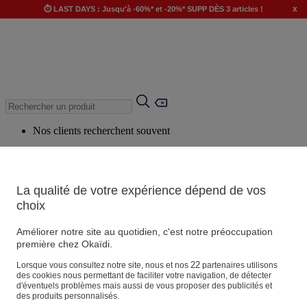
x
⏱️ LAST DAYS : Jusqu'à -60%* et -20%* SUPP DÈS 3 articles !
Nos clients recherchent souvent
Mots clés suggérés
Conseils suggérés
La qualité de votre expérience dépend de vos
Produits suggérés
choix
Voir tous les produits
Améliorer notre site au quotidien, c'est notre préoccupation
première chez Okaïdi.
Magasin
22
Lorsque vous consultez notre site, nous et nos
partenaires utilisons
des cookies nous permettant de faciliter votre navigation, de détecter
d'éventuels problèmes mais aussi de vous proposer des publicités et
des produits personnalisés.
Vos informations personnelles