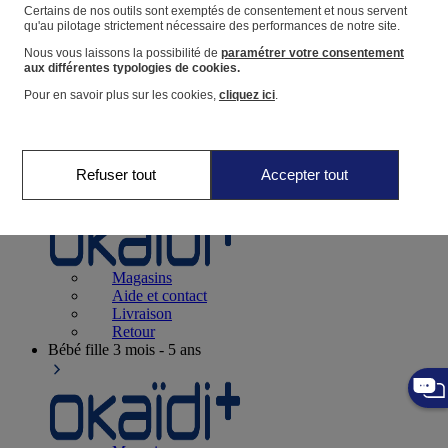
Suivre une commande
Certains de nos outils sont exemptés de consentement et nous servent
qu'au pilotage strictement nécessaire des performances de notre site.
Panier
Nous vous laissons la possibilité de
paramétrer votre consentement
Favoris
aux différentes typologies de cookies.
Pour en savoir plus sur les cookies,
cliquez ici
.
Refuser tout
Accepter tout
Naissance
0-12 mois
Magasins
Aide et contact
Livraison
Retour
Bébé fille
3 mois - 5 ans