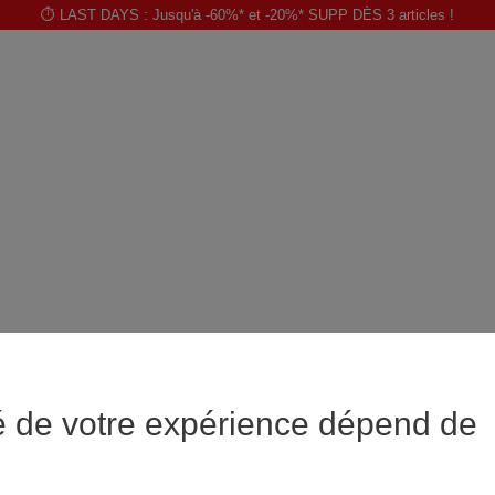
⏱️ LAST DAYS : Jusqu'à -60%* et -20%* SUPP DÈS 3 articles !
é de votre expérience dépend de