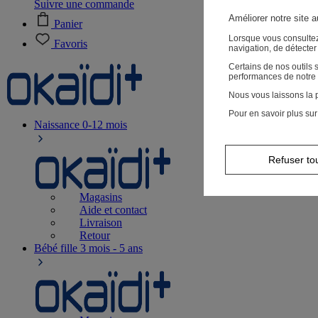
Suivre une commande
Améliorer notre site 
Panier
Lorsque vous consultez
Favoris
navigation, de détecte
Certains de nos outils
performances de notre 
Nous vous laissons la p
Pour en savoir plus sur
Naissance
0-12 mois
Refuser to
Magasins
Aide et contact
Livraison
Retour
Bébé fille
3 mois - 5 ans