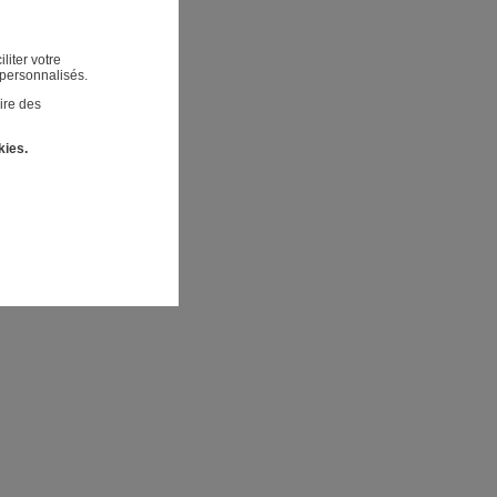
liter votre
 personnalisés.
ire des
kies.