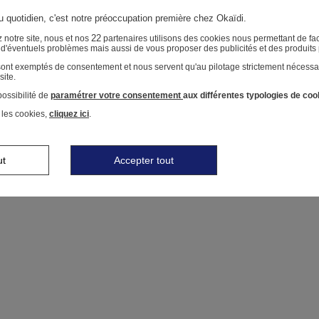
au quotidien, c'est notre préoccupation première chez Okaïdi.
22
 notre site, nous et nos
partenaires utilisons des cookies nous permettant de faci
r d'éventuels problèmes mais aussi de vous proposer des publicités et des produits
 sont exemptés de consentement et nous servent qu'au pilotage strictement nécessa
site.
ossibilité de
paramétrer votre consentement
aux différentes typologies de coo
 les cookies,
cliquez ici
.
ut
Accepter tout