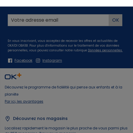
Profitez de -10%* dès 20€ sur votre première commande !
En vous inscrivant, vous acceptez de recevoir les offres et actualités de
OKAÏDI OBAÏBI. Pour plus d'informations sur le traitement de vos données
personnelles, vous pouvez consulter notre rubrique
Données personnelles.
Facebook
Instagram
Découvrez le programme de fidélité qui pense aux enfants et à la
planète
Par ici, les avantages
Découvrez nos magasins
Localisez rapidement le magasin le plus proche de vous parmi plus