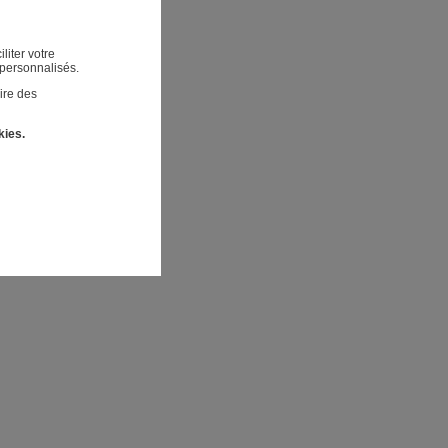
liter votre
 personnalisés.
ire des
kies.