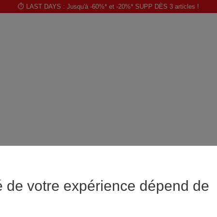
⏱️ LAST DAYS : Jusqu'à -60%* et -20%* SUPP DÈS 3 articles !
é de votre expérience dépend de