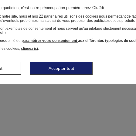
au quotidien, c'est notre préoccupation première chez Okaïdi.
22
 notre site, nous et nos
partenaires utilisons des cookies nous permettant de faci
r d'éventuels problèmes mais aussi de vous proposer des publicités et des produits
 sont exemptés de consentement et nous servent qu'au pilotage strictement nécessa
site.
ossibilité de
paramétrer votre consentement
aux différentes typologies de coo
 les cookies,
cliquez ici
.
ut
Accepter tout