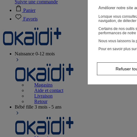
Suivre une commande
Améliorer notre site 
Panier
Lorsque vous consultez
Favoris
navigation, de détecte
Certains de nos outils
performances de notre 
Nous vous laissons la p
Pour en savoir plus sur
Naissance
0-12 mois
Refuser to
Magasins
Aide et contact
Livraison
Retour
Bébé fille
3 mois - 5 ans