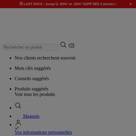
x
⏱️ LAST DAYS : Jusqu'à -60%* et -20%* SUPP DÈS 3 articles !
Nos clients recherchent souvent
Mots clés suggérés
Conseils suggérés
Produits suggérés
Voir tous les produits
Magasin
Vos informations personnelles