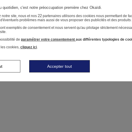
au quotidien, c'est notre préoccupation première chez Okaïdi.
22
 notre site, nous et nos
partenaires utilisons des cookies nous permettant de faci
r d'éventuels problèmes mais aussi de vous proposer des publicités et des produits
 sont exemptés de consentement et nous servent qu'au pilotage strictement nécessa
site.
ossibilité de
paramétrer votre consentement
aux différentes typologies de coo
 les cookies,
cliquez ici
.
ut
Accepter tout