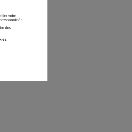
liter votre
 personnalisés.
ire des
kies.