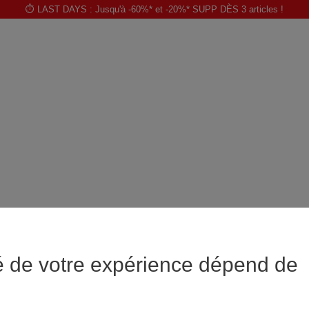
⏱️ LAST DAYS : Jusqu'à -60%* et -20%* SUPP DÈS 3 articles !
é de votre expérience dépend de