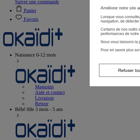
Suivre une commande
Améliorer notre site 
Panier
Lorsque vous consultez
Favoris
navigation, de détecte
Certains de nos outils
performances de notre 
Nous vous laissons la p
Pour en savoir plus sur
Naissance
0-12 mois
Refuser to
Magasins
Aide et contact
Livraison
Retour
Bébé fille
3 mois - 5 ans