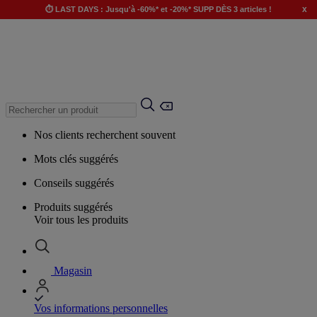
x
⏱️ LAST DAYS : Jusqu'à -60%* et -20%* SUPP DÈS 3 articles !
Nos clients recherchent souvent
Mots clés suggérés
Conseils suggérés
Produits suggérés
Voir tous les produits
Magasin
Vos informations personnelles