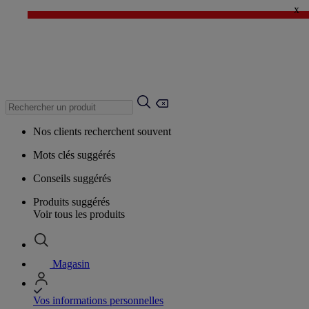
x
✨ LAST DAYS : Jusqu'à -60%* ✨
💙 1€* le 3ème article sur une sélection Été 💙
Nos clients recherchent souvent
Mots clés suggérés
Conseils suggérés
Produits suggérés
Voir tous les produits
Magasin
Vos informations personnelles