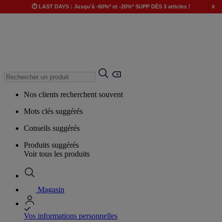
x
⏱️ LAST DAYS : Jusqu'à -60%* et -20%* SUPP DÈS 3 articles !
Nos clients recherchent souvent
Mots clés suggérés
Conseils suggérés
Produits suggérés
Voir tous les produits
Magasin
Vos informations personnelles