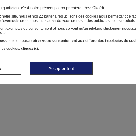
au quotidien, c'est notre préoccupation première chez Okaïdi.
22
 notre site, nous et nos
partenaires utilisons des cookies nous permettant de faci
r d'éventuels problèmes mais aussi de vous proposer des publicités et des produits
 sont exemptés de consentement et nous servent qu'au pilotage strictement nécessa
site.
ossibilité de
paramétrer votre consentement
aux différentes typologies de coo
 les cookies,
cliquez ici
.
ut
Accepter tout