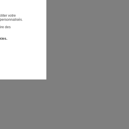
liter votre
 personnalisés.
ire des
kies.