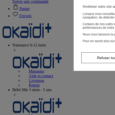
Suivre une commande
Améliorer notre site 
Panier
Lorsque vous consultez
Favoris
navigation, de détecte
Certains de nos outils
performances de notre 
Nous vous laissons la p
Pour en savoir plus sur
Naissance
0-12 mois
Refuser to
Magasins
Aide et contact
Livraison
Retour
Bébé fille
3 mois - 5 ans