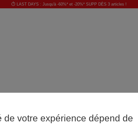
⏱️ LAST DAYS : Jusqu'à -60%* et -20%* SUPP DÈS 3 articles !
é de votre expérience dépend de