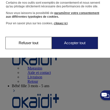
Suivre une commande
Certains de nos outils sont exemptés de consentement et nous servent
qu'au pilotage strictement nécessaire des performances de notre site.
Panier
Nous vous laissons la possibilité de
paramétrer votre consentement
Favoris
aux différentes typologies de cookies.
Pour en savoir plus sur les cookies,
cliquez ici
.
Refuser tout
Accepter tout
Naissance
0-12 mois
Magasins
Aide et contact
Livraison
Retour
Bébé fille
3 mois - 5 ans