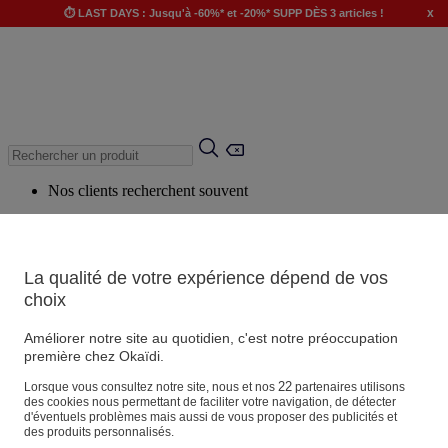
x
⏱️ LAST DAYS : Jusqu'à -60%* et -20%* SUPP DÈS 3 articles !
Nos clients recherchent souvent
Mots clés suggérés
Conseils suggérés
La qualité de votre expérience dépend de vos
Produits suggérés
choix
Voir tous les produits
Améliorer notre site au quotidien, c'est notre préoccupation
première chez Okaïdi.
Magasin
22
Lorsque vous consultez notre site, nous et nos
partenaires utilisons
des cookies nous permettant de faciliter votre navigation, de détecter
d'éventuels problèmes mais aussi de vous proposer des publicités et
des produits personnalisés.
Vos informations personnelles