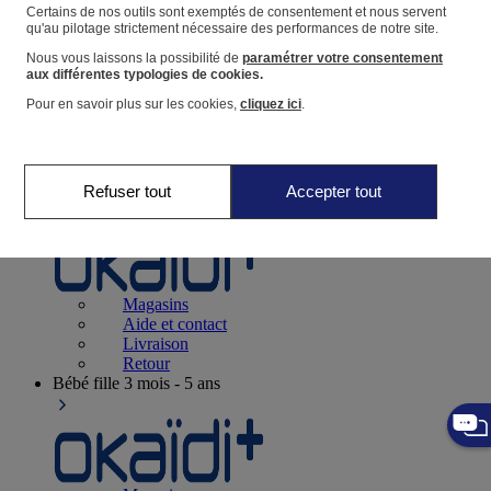
Suivre une commande
Certains de nos outils sont exemptés de consentement et nous servent
qu'au pilotage strictement nécessaire des performances de notre site.
Panier
Nous vous laissons la possibilité de
paramétrer votre consentement
Favoris
aux différentes typologies de cookies.
Pour en savoir plus sur les cookies,
cliquez ici
.
Refuser tout
Accepter tout
Naissance
0-12 mois
Magasins
Aide et contact
Livraison
Retour
Bébé fille
3 mois - 5 ans