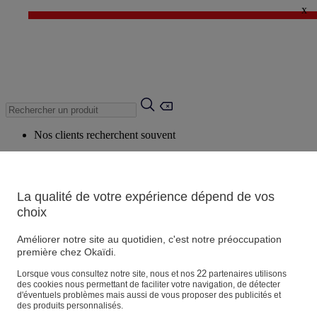
x
✨ LAST DAYS : Jusqu'à -60%* ✨
💙 1€* le 3ème article sur une sélection Été 💙
Nos clients recherchent souvent
Mots clés suggérés
Conseils suggérés
La qualité de votre expérience dépend de vos
Produits suggérés
choix
Voir tous les produits
Améliorer notre site au quotidien, c'est notre préoccupation
première chez Okaïdi.
Magasin
22
Lorsque vous consultez notre site, nous et nos
partenaires utilisons
des cookies nous permettant de faciliter votre navigation, de détecter
d'éventuels problèmes mais aussi de vous proposer des publicités et
des produits personnalisés.
Vos informations personnelles