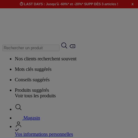
x
⏱️ LAST DAYS : Jusqu'à -60%* et -20%* SUPP DÈS 3 articles !
Nos clients recherchent souvent
Mots clés suggérés
Conseils suggérés
Produits suggérés
Voir tous les produits
Magasin
Vos informations personnelles