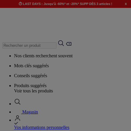
x
⏱️ LAST DAYS : Jusqu'à -60%* et -20%* SUPP DÈS 3 articles !
Nos clients recherchent souvent
Mots clés suggérés
Conseils suggérés
Produits suggérés
Voir tous les produits
Magasin
Vos informations personnelles