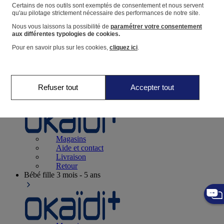
Suivre une commande
Certains de nos outils sont exemptés de consentement et nous servent
qu'au pilotage strictement nécessaire des performances de notre site.
Panier
Nous vous laissons la possibilité de
paramétrer votre consentement
Favoris
aux différentes typologies de cookies.
Pour en savoir plus sur les cookies,
cliquez ici
.
Refuser tout
Accepter tout
Naissance
0-12 mois
Magasins
Aide et contact
Livraison
Retour
Bébé fille
3 mois - 5 ans