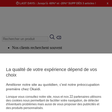
x
⏱️ LAST DAYS : Jusqu'à -60%* et -20%* SUPP DÈS 3 articles !
Nos clients recherchent souvent
Mots clés suggérés
Conseils suggérés
La qualité de votre expérience dépend de vos
Produits suggérés
choix
Voir tous les produits
Améliorer notre site au quotidien, c'est notre préoccupation
première chez Okaïdi.
Magasin
22
Lorsque vous consultez notre site, nous et nos
partenaires utilisons
des cookies nous permettant de faciliter votre navigation, de détecter
d'éventuels problèmes mais aussi de vous proposer des publicités et
des produits personnalisés.
Vos informations personnelles