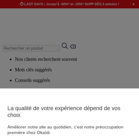
x
⏱️ LAST DAYS : Jusqu'à -60%* et -20%* SUPP DÈS 3 articles !
Nos clients recherchent souvent
Mots clés suggérés
Conseils suggérés
Produits suggérés
Voir tous les produits
La qualité de votre expérience dépend de vos
choix
Magasin
Améliorer notre site au quotidien, c'est notre préoccupation
première chez Okaïdi.
Vos informations personnelles