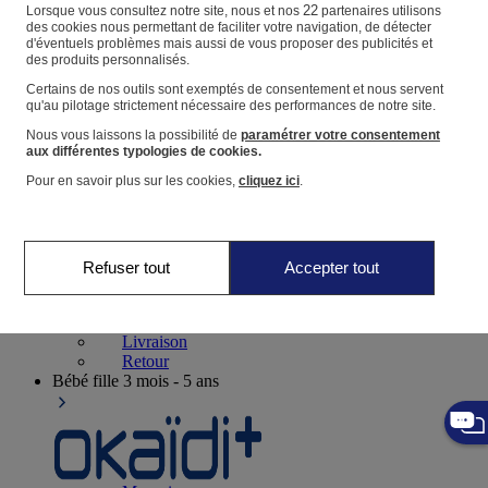
Suivre une commande
22
Lorsque vous consultez notre site, nous et nos
partenaires utilisons
des cookies nous permettant de faciliter votre navigation, de détecter
Panier
d'éventuels problèmes mais aussi de vous proposer des publicités et
des produits personnalisés.
Favoris
Certains de nos outils sont exemptés de consentement et nous servent
qu'au pilotage strictement nécessaire des performances de notre site.
Nous vous laissons la possibilité de
paramétrer votre consentement
aux différentes typologies de cookies.
Pour en savoir plus sur les cookies,
cliquez ici
.
Naissance
0-12 mois
Refuser tout
Accepter tout
Magasins
Aide et contact
Livraison
Retour
Bébé fille
3 mois - 5 ans