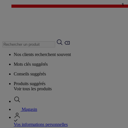
x
✨ LAST DAYS : Jusqu'à -60%* ✨
💙 1€* le 3ème article sur une sélection Été 💙
Nos clients recherchent souvent
Mots clés suggérés
Conseils suggérés
Produits suggérés
Voir tous les produits
Magasin
Vos informations personnelles