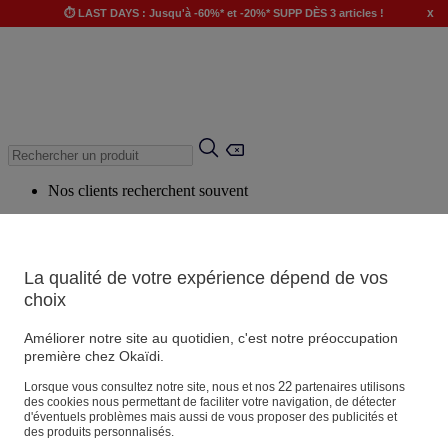
x
⏱️ LAST DAYS : Jusqu'à -60%* et -20%* SUPP DÈS 3 articles !
Nos clients recherchent souvent
Mots clés suggérés
Conseils suggérés
La qualité de votre expérience dépend de vos
Produits suggérés
choix
Voir tous les produits
Améliorer notre site au quotidien, c'est notre préoccupation
première chez Okaïdi.
Magasin
22
Lorsque vous consultez notre site, nous et nos
partenaires utilisons
des cookies nous permettant de faciliter votre navigation, de détecter
d'éventuels problèmes mais aussi de vous proposer des publicités et
des produits personnalisés.
Vos informations personnelles