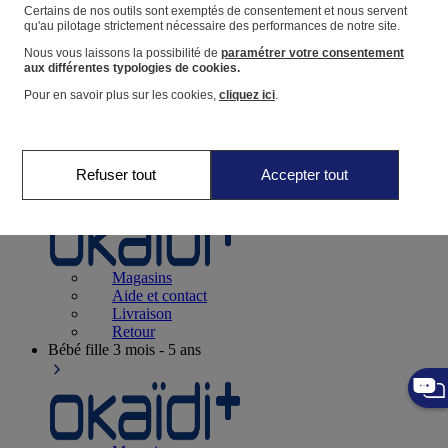
Suivre une commande
Certains de nos outils sont exemptés de consentement et nous servent
qu'au pilotage strictement nécessaire des performances de notre site.
Panier
Nous vous laissons la possibilité de
paramétrer votre consentement
Favoris
aux différentes typologies de cookies.
Pour en savoir plus sur les cookies,
cliquez ici
.
Refuser tout
Accepter tout
Naissance
0-12 mois
Magasins
Aide et contact
Livraison
Retour
Bébé fille
3 mois - 5 ans