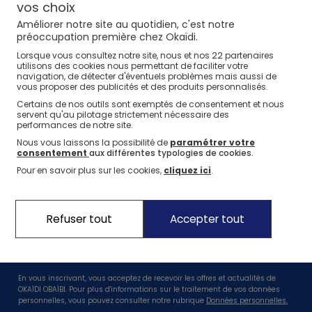
⏱️ Last days
Nos conseils
Nos conseils
Nos sélections
Nos conseils
Nos marques
vos choix
Jusqu'à -60%*
Améliorer notre site au quotidien, c'est notre
La marque Okaïdi
Nos conseils
Nos sélections
préoccupation première chez Okaïdi.
Jeux sportifs
22
Lorsque vous consultez notre site, nous et nos
partenaires
Nos engagements
Nos conseils
utilisons des cookies nous permettant de faciliter votre
navigation, de détecter d'éventuels problèmes mais aussi de
Nos Pantalons & Leggings
Nos Pantalons
Nouvelle Collection
J'en profite
J'en profite
J'en profite
Nos engagements pour l'environnement
vous proposer des publicités et des produits personnalisés.
Certains de nos outils sont exemptés de consentement et nous
Nos actions solidaires
Nouvelle collection
J'en profite
servent qu'au pilotage strictement nécessaire des
performances de notre site.
Idées Cadeaux Naissance
J'en profite
Nous vous laissons la possibilité de
paramétrer votre
consentement
aux différentes typologies de cookies.
Suivez nous
Pour en savoir plus sur les cookies,
cliquez ici
.
Profitez de -10%* dès 20€ sur votre première commande !
Refuser tout
Accepter tout
En vous inscrivant, vous acceptez de recevoir les offres et actualités de
OKAÏDI OBAÏBI. Pour plus d'informations sur le traitement de vos données
personnelles, vous pouvez consulter notre rubrique
Données personnelles.