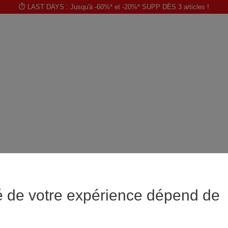
⏱️ LAST DAYS : Jusqu'à -60%* et -20%* SUPP DÈS 3 articles !
é de votre expérience dépend de