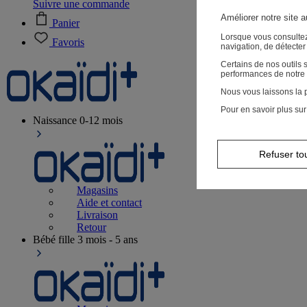
Suivre une commande
Améliorer notre site 
Panier
Lorsque vous consultez
Favoris
navigation, de détecte
Certains de nos outils
performances de notre 
Nous vous laissons la p
Pour en savoir plus sur
Naissance
0-12 mois
Refuser to
Magasins
Aide et contact
Livraison
Retour
Bébé fille
3 mois - 5 ans