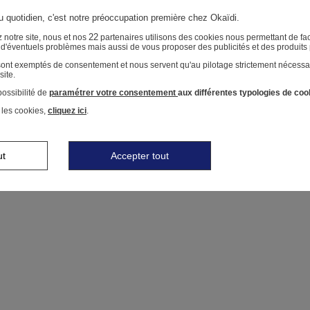
au quotidien, c'est notre préoccupation première chez Okaïdi.
22
 notre site, nous et nos
partenaires utilisons des cookies nous permettant de faci
r d'éventuels problèmes mais aussi de vous proposer des publicités et des produits
 sont exemptés de consentement et nous servent qu'au pilotage strictement nécessa
site.
ossibilité de
paramétrer votre consentement
aux différentes typologies de coo
 les cookies,
cliquez ici
.
ut
Accepter tout