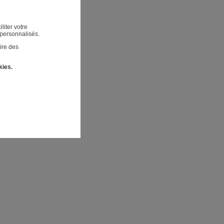
liter votre
 personnalisés.
ire des
kies.