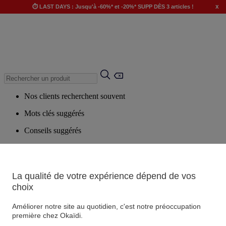
x
⏱️ LAST DAYS : Jusqu'à -60%* et -20%* SUPP DÈS 3 articles !
Nos clients recherchent souvent
Mots clés suggérés
Conseils suggérés
Produits suggérés
Voir tous les produits
La qualité de votre expérience dépend de vos
choix
Magasin
Améliorer notre site au quotidien, c'est notre préoccupation
première chez Okaïdi.
Vos informations personnelles