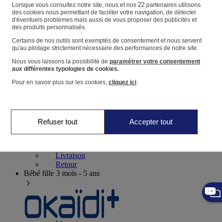
Suivre une commande
22
Lorsque vous consultez notre site, nous et nos
partenaires utilisons
des cookies nous permettant de faciliter votre navigation, de détecter
Panier
d'éventuels problèmes mais aussi de vous proposer des publicités et
des produits personnalisés.
Favoris
Certains de nos outils sont exemptés de consentement et nous servent
qu'au pilotage strictement nécessaire des performances de notre site.
Nous vous laissons la possibilité de
paramétrer votre consentement
aux différentes typologies de cookies.
Pour en savoir plus sur les cookies,
cliquez ici
.
Naissance
0-12 mois
Refuser tout
Accepter tout
Magasins
Aide et contact
Livraison
Retour
Bébé fille
3 mois - 5 ans