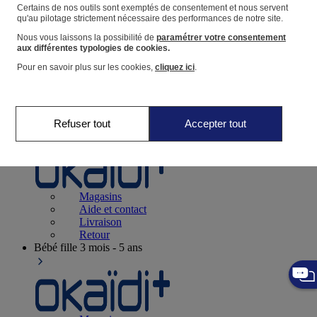
Suivre une commande
Certains de nos outils sont exemptés de consentement et nous servent
qu'au pilotage strictement nécessaire des performances de notre site.
Panier
Nous vous laissons la possibilité de
paramétrer votre consentement
Favoris
aux différentes typologies de cookies.
Pour en savoir plus sur les cookies,
cliquez ici
.
Refuser tout
Accepter tout
Naissance
0-12 mois
Magasins
Aide et contact
Livraison
Retour
Bébé fille
3 mois - 5 ans