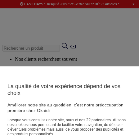
x
⏱️ LAST DAYS : Jusqu'à -60%* et -20%* SUPP DÈS 3 articles !
Nos clients recherchent souvent
Mots clés suggérés
Conseils suggérés
La qualité de votre expérience dépend de vos
Produits suggérés
choix
Voir tous les produits
Améliorer notre site au quotidien, c'est notre préoccupation
première chez Okaïdi.
Magasin
22
Lorsque vous consultez notre site, nous et nos
partenaires utilisons
des cookies nous permettant de faciliter votre navigation, de détecter
d'éventuels problèmes mais aussi de vous proposer des publicités et
des produits personnalisés.
Vos informations personnelles