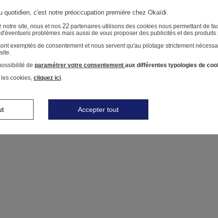
au quotidien, c'est notre préoccupation première chez Okaïdi.
22
 notre site, nous et nos
partenaires utilisons des cookies nous permettant de faci
r d'éventuels problèmes mais aussi de vous proposer des publicités et des produits
 sont exemptés de consentement et nous servent qu'au pilotage strictement nécessa
site.
ossibilité de
paramétrer votre consentement
aux différentes typologies de coo
 les cookies,
cliquez ici
.
ut
Accepter tout