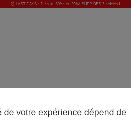
⏱️ LAST DAYS : Jusqu'à -60%* et -20%* SUPP DÈS 3 articles !
é de votre expérience dépend de