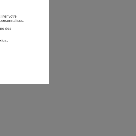
liter votre
 personnalisés.
ire des
kies.