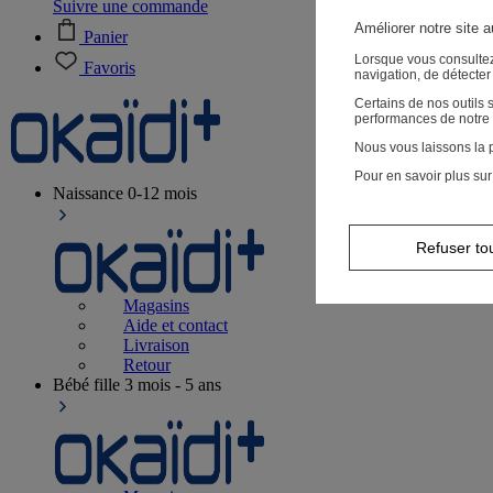
Suivre une commande
Améliorer notre site 
Panier
Lorsque vous consultez
Favoris
navigation, de détecte
Certains de nos outils
performances de notre 
Nous vous laissons la p
Pour en savoir plus sur
Naissance
0-12 mois
Refuser to
Magasins
Aide et contact
Livraison
Retour
Bébé fille
3 mois - 5 ans