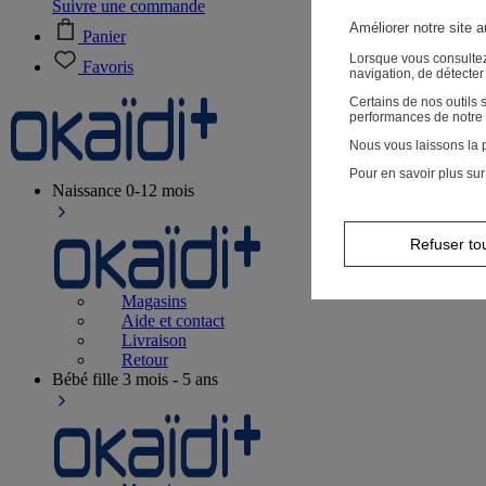
Suivre une commande
Améliorer notre site 
Panier
Lorsque vous consultez
Favoris
navigation, de détecte
Certains de nos outils
performances de notre 
Nous vous laissons la p
Pour en savoir plus sur
Naissance
0-12 mois
Refuser to
Magasins
Aide et contact
Livraison
Retour
Bébé fille
3 mois - 5 ans