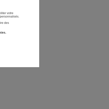
liter votre
 personnalisés.
ire des
kies.