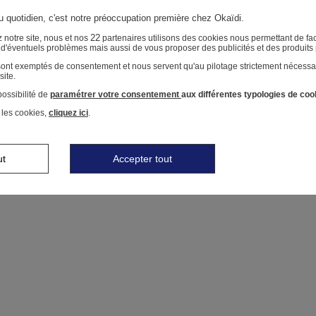
au quotidien, c'est notre préoccupation première chez Okaïdi.
22
 notre site, nous et nos
partenaires utilisons des cookies nous permettant de faci
r d'éventuels problèmes mais aussi de vous proposer des publicités et des produits
 sont exemptés de consentement et nous servent qu'au pilotage strictement nécessa
site.
ossibilité de
paramétrer votre consentement
aux différentes typologies de coo
 les cookies,
cliquez ici
.
ut
Accepter tout