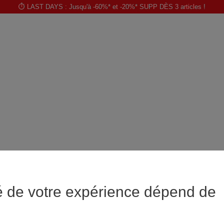
⏱️ LAST DAYS : Jusqu'à -60%* et -20%* SUPP DÈS 3 articles !
é de votre expérience dépend de