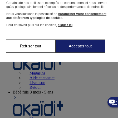
Suivre une commande
Certains de nos outils sont exemptés de consentement et nous servent
qu'au pilotage strictement nécessaire des performances de notre site.
Panier
Nous vous laissons la possibilité de
paramétrer votre consentement
Favoris
aux différentes typologies de cookies.
Pour en savoir plus sur les cookies,
cliquez ici
.
Refuser tout
Accepter tout
Naissance
0-12 mois
Magasins
Aide et contact
Livraison
Retour
Bébé fille
3 mois - 5 ans