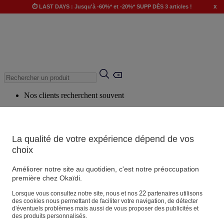
x
⏱️ LAST DAYS : Jusqu'à -60%* et -20%* SUPP DÈS 3 articles !
Nos clients recherchent souvent
Mots clés suggérés
Conseils suggérés
La qualité de votre expérience dépend de vos
Produits suggérés
choix
Voir tous les produits
Améliorer notre site au quotidien, c'est notre préoccupation
première chez Okaïdi.
Magasin
22
Lorsque vous consultez notre site, nous et nos
partenaires utilisons
des cookies nous permettant de faciliter votre navigation, de détecter
d'éventuels problèmes mais aussi de vous proposer des publicités et
des produits personnalisés.
Vos informations personnelles