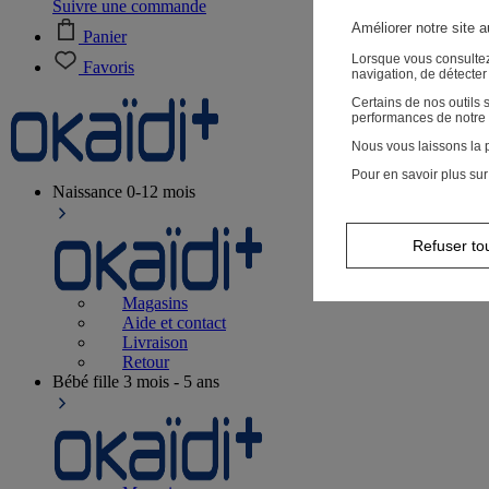
Suivre une commande
Améliorer notre site 
Panier
Lorsque vous consultez
Favoris
navigation, de détecte
Certains de nos outils
performances de notre 
Nous vous laissons la p
Pour en savoir plus sur
Naissance
0-12 mois
Refuser to
Magasins
Aide et contact
Livraison
Retour
Bébé fille
3 mois - 5 ans