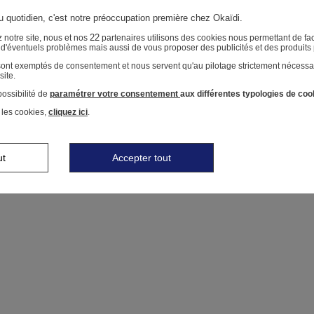
au quotidien, c'est notre préoccupation première chez Okaïdi.
22
 notre site, nous et nos
partenaires utilisons des cookies nous permettant de faci
r d'éventuels problèmes mais aussi de vous proposer des publicités et des produits
 sont exemptés de consentement et nous servent qu'au pilotage strictement nécessa
site.
ossibilité de
paramétrer votre consentement
aux différentes typologies de coo
 les cookies,
cliquez ici
.
ut
Accepter tout