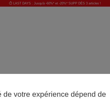
⏱️ LAST DAYS : Jusqu'à -60%* et -20%* SUPP DÈS 3 articles !
é de votre expérience dépend de