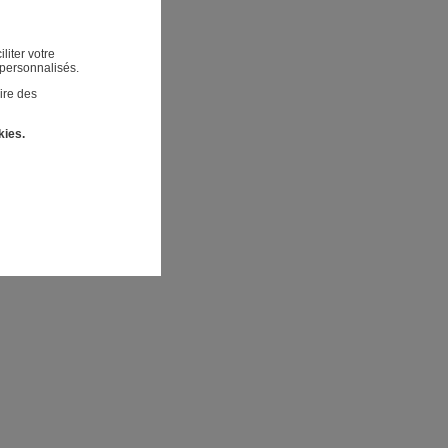
liter votre
 personnalisés.
ire des
kies.